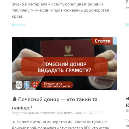
Я
Згідно з матеріалами сайту donor.ua ми зібрали
с
табличку тимчасових протипоказань до донорства
крові.
Більше »
Б

🩸 Почесний донор — хто такий та
К
навіщо?
В
Відділ соціально-психологічної підтримки
17.11.2022
▫
🔸 Наразі питання донорства як ніколи актуальне.
н
Хочемо проінформувати студентство КПІ, хто ж такі