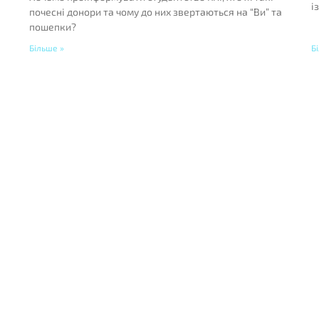
і
почесні донори та чому до них звертаються на “Ви” та
пошепки?
Більше »
Б