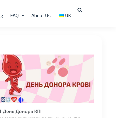
og
FAQ
About Us
UK
 День Донора КПІ
ідділ соціально-психологічної підтримки
12.11.2024