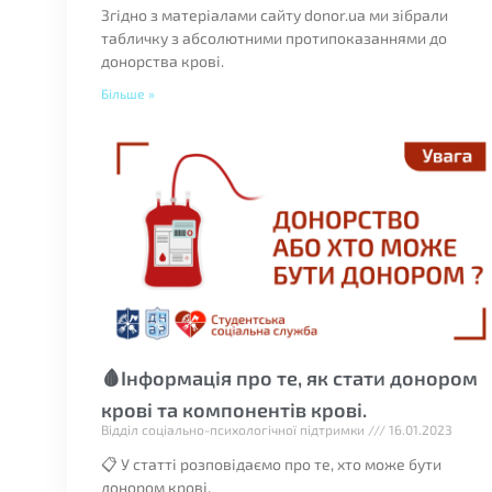
Згідно з матеріалами сайту donor.ua ми зібрали
табличку з абсолютними протипоказаннями до
донорства крові.
Більше »
🩸Інформація про те, як стати донором
крові та компонентів крові.
Відділ соціально-психологічної підтримки
16.01.2023
📋 У статті розповідаємо про те, хто може бути
донором крові.