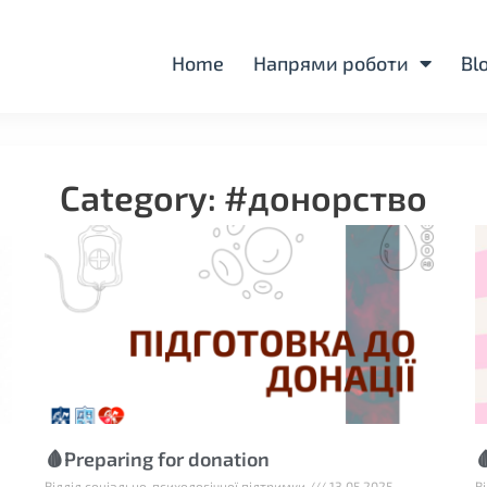
Home
Напрями роботи
Bl
Category: #донорство
🩸Preparing for donation

Відділ соціально-психологічної підтримки
13.05.2025
В