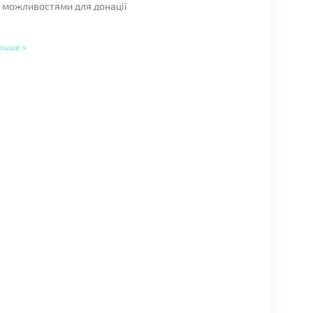
з можливостями для донації
ільше »