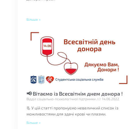
Більше »
📢 Вітаємо із Всесвітнім днем донора !
Відділ соціально-психологічної підтримки
14.06.2022
📃 У цій статті пропонуємо невеличкий список із
можливостями для здачі крові чи плазми.
Більше »