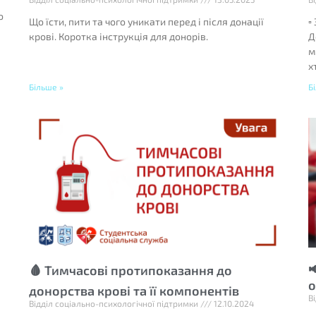
о
Що їсти, пити та чого уникати перед і після донації
▫
крові. Коротка інструкція для донорів.
Д
м
х
Більше »
Б

🩸 Тимчасові протипоказання до
о
донорства крові та її компонентів
В
Відділ соціально-психологічної підтримки
12.10.2024