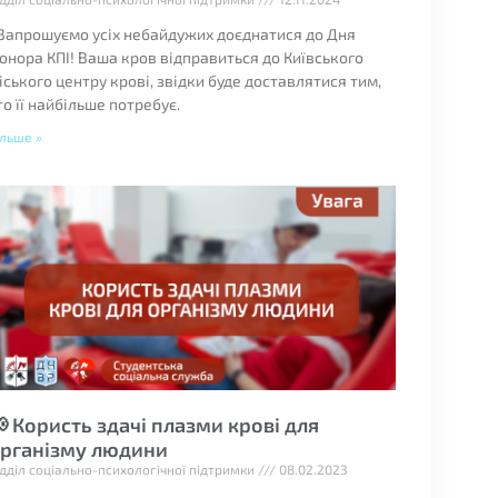
️ Запрошуємо усіх небайдужих доєднатися до Дня
онора КПІ! Ваша кров відправиться до Київського
іського центру крові, звідки буде доставлятися тим,
то її найбільше потребує.
ільше »
 Користь здачі плазми крові для
рганізму людини
ідділ соціально-психологічної підтримки
08.02.2023