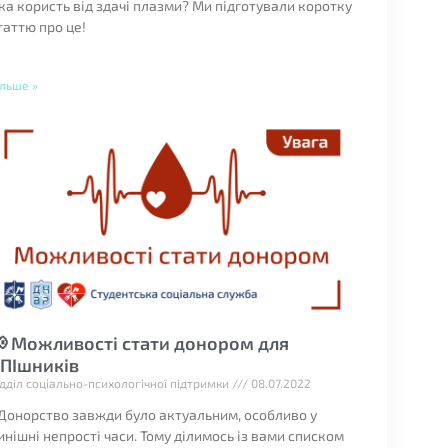
ка користь від здачі плазми? Ми підготували коротку
таттю про це!
ільше »
 Можливості стати донором для
ПІшників
ідділ соціально-психологічної підтримки
08.07.2022
️ Донорство завжди було актуальним, особливо у
инішні непрості часи. Тому ділимось із вами списком