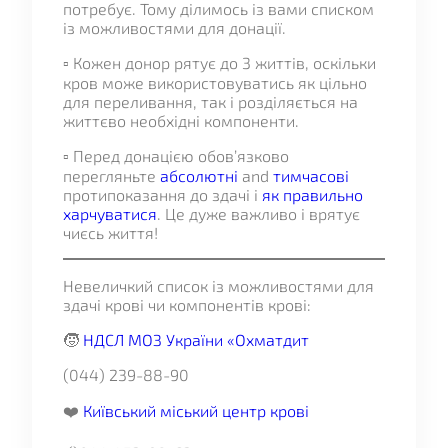
потребує. Тому ділимось із вами списком
із можливостями для донації.
▫️ Кожен донор рятує до 3 життів, оскільки
кров може використовуватись як цільно
для переливання, так і розділяється на
життєво необхідні компоненти.
▫️ Перед донацією обов’язково
перегляньте
абсолютні
and
тимчасові
протипоказання до здачі і
як правильно
харчуватися
. Це дуже важливо і врятує
чиєсь життя!
Невеличкий список із можливостями для
здачі крові чи компонентів крові:
🧒
НДСЛ МОЗ України «Охматдит
(044) 239-88-90
❤️
Київський міський центр крові