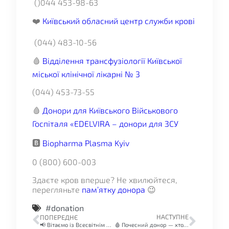
()044 453-98-63
❤️
Київський обласний центр служби крові
(044) 483-10-56
🩸
Відділення трансфузіології Київської
міської клінічної лікарні № 3
(044) 453-73-55
🩸
Донори для Київського Військового
Госпіталя «EDELVIRA – донори для ЗСУ
🅱️
Biopharma Plasma Kyiv
0 (800) 600-003
Здаєте кров вперше? Не хвилюйтеся,
перегляньте
пам’ятку донора
😉
#donation
НАСТУПНЕ
ПОПЕРЕДНЄ
📢 Вітаємо із Всесвітнім днем донора !
🩸 Почесний донор — хто такий та навіщо?