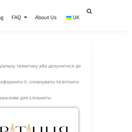
og
FAQ
About Us
UK
оціальну тематику або долучитися до
оформити її, спланувати та втілити
важливе для спільноти.