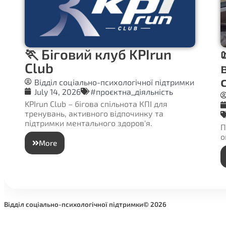
🏃 Біговий клуб KPIrun
Сlub
Відділ соціально-психологічної підтримки
July 14, 2026
#проєктна_діяльність
KPIrun Club – бігова спільнота КПІ для
тренувань, активного відпочинку та
підтримки ментального здоров'я.
П
о
More
Відділ соціально-психологічної підтримки
©️ 2026