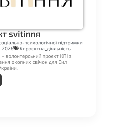
т svitinnя
 соціально-психологічної підтримки
, 2026
#проєктна_діяльність
» – волонтерський проєкт КПІ з
ення окопних свічок для Сил
України.