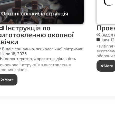
📜 Інструкція по
Проєк
виготовленню окопної
Відділ
свічки
June 12
«svitinnя
Відділ соціально-психологічної підтримки
виготовл
June 16, 2026
оборони 
#волонтерство
,
#проєктна_діяльність
окрокова інструкція з виготовлення
More
копних свічок.
More