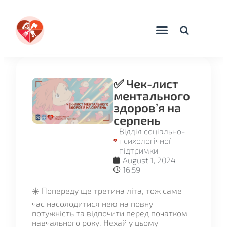
✅ Чек-лист
ментального
здоров’я на
серпень
Відділ соціально-
психологічної
підтримки
August 1, 2024
16:59
☀️ Попереду ще третина літа, тож саме
час насолодитися нею на повну
потужність та відпочити перед початком
навчального року. Нехай у цьому