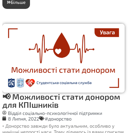
Більше
📢 Можливості стати донором
для КПІшників
Відділ соціально-психологічної підтримки
8 Липня, 2022
#донорство
▫️ Донорство завжди було актуальним, особливо у
нинішні непрості часи. Тому ділимось із вами списком