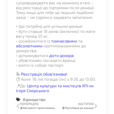
супроводжувати вас на кожному етапі –
від реєстрації до підтримки після донації.
Тому якщо для тебе це перший подібний
захід – не соромся задавати запитання.
▫️ Що потрібно для успішної донації:
• бути старше 18 років (включно) та мати
вагу понад 55 кг;
• ознайомитися із
тимчасовими
та
абсолютними
протипоказаннями до
донорства;
• дотримуватися
дієти донора
;
• обов’язково поснідати вранці;
• взяти із собою паспорт.
📝
Реєстрація обов’язкова!
🕑 Коли: 18 листопада (пн) з 9:30 до 13:00.
📍Де:
Центр культури та мистецтв КПІ ім.
Ігоря Сікорського
#донорство
ПОПЕРЕДНЄ
НАСТУПНЕ
🩸Абсолютні протипоказання до донорства крові та її компонентів
🩸Підготовка до донації