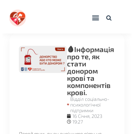
🩸Інформація
про те, як
стати
донором
крові та
компонентів
крові.
Відділ соціально-
психологічної
підтримки
16 Січня, 2023
19:27
Перед тим, як ви вирішите піти на