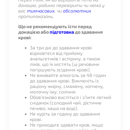
донацію, радимо перевірити чи нема у
вас
тимчасових
, чи
абсолютних
протипоказань.
Що не рекомендують їсти перед
донацією або
підготовка
до здавання
крові:
За три дні до здавання крові
відмовтеся від прийому
анальгетиків і аспірину, а також
ліків, що їх містять (ці речовини
погіршують зсідання крові).
Не вживайте алкоголь за 48 годин
до здавання крові. Виключіть із
раціону жирну, смажену, копчену,
молочну їжу, соління.
Обов’язково виспіться і з’їжте легкий
сніданок (солодкий чай, дієтичне
печиво, каша на воді).
Не куріть за годину до здавання
крові.
Не приходьте здавати кров, якщо