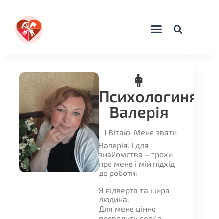
👩
Психологиня
Валерія
⬜ Вітаю! Мене звати
Валерія. І для
знайомства – трохи
про мене і мій підхід
до роботи:
Я відверта та щира
людина.
Для мене цінно
проводити сесії з