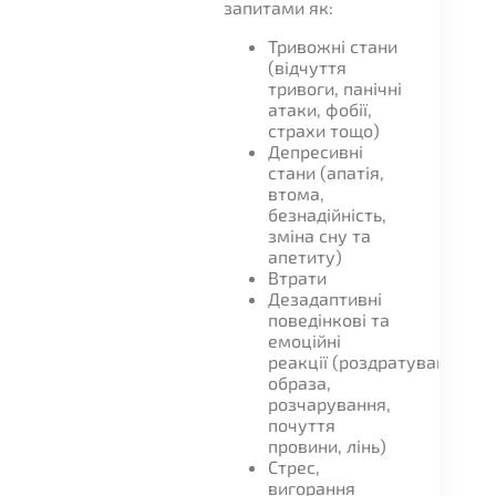
запитами як:
Тривожні стани
(відчуття
тривоги, панічні
атаки, фобії,
страхи тощо)
Депресивні
стани (апатія,
втома,
безнадійність,
зміна сну та
апетиту)
Втрати
Дезадаптивні
поведінкові та
емоційні
реакції (роздратування,
образа,
розчарування,
почуття
провини, лінь)
Стрес,
вигорання