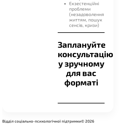
Екзестенційні
проблеми
(незадоволення
життям, пошук
сенсів, кризи)
Заплануйте
консультацію
у зручному
для вас
форматі
👩‍💻
💁‍♀️ Очно
Онлайн
Відділ соціально-психологічної підтримки
©️ 2026