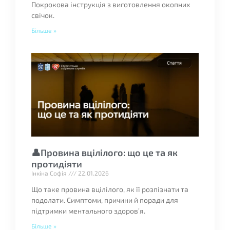
Покрокова інструкція з виготовлення окопних
свічок.
Більше »
👤Провина вцілілого: що це та як
протидіяти
Інкіна Софія
22.01.2026
Що таке провина вцілілого, як її розпізнати та
подолати. Симптоми, причини й поради для
підтримки ментального здоровʼя.
Більше »