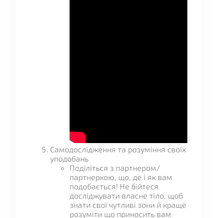
Самодослідження та розуміння своїх
уподобань
Поділіться з партнером/
партнеркою, що, де і як вам
подобається! Не бійтеся
досліджувати власне тіло, щоб
знати свої чутливі зони й краще
розуміти що приносить вам