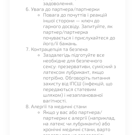
задоволення.
Увага до партнера/партнерки
Повага до почуттів і реакцій
іншої сторони — ключ до
гарного досвіду. Запитуйте, як
партнер/партнерка
почувається і прислухайтеся до
його/її бажань.
Контрацепція та безпека
Заздалегідь підготуйте все
необхідне для безпечного
сексу: презервативи, сумісний з
латексом лубрикант, якщо
потрібно. Обговоріть питання
захисту від ІПСШ (інфекцій, що
передаються статевим
шляхом) і незапланованої
вагітності.
Алергії та медичні стани
Якщо у вас або партнера/
партнерки є алергії (наприклад,
на латекс чи лубриканти) або
хронічні медичні стани, варто
згадати про це заздалегідь.