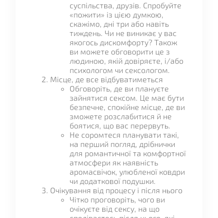
суспільства, друзів. Спробуйте
«пожити» із цією думкою,
скажімо, дні три або навіть
тиждень. Чи не виникає у вас
якогось дискомфорту? Також
ви можете обговорити це з
людиною, якій довіряєте, і/або
психологом чи сексологом.
Місце, де все відбуватиметься
Обговоріть, де ви плануєте
зайнятися сексом. Це має бути
безпечне, спокійне місце, де ви
зможете розслабитися й не
боятися, що вас перервуть.
Не соромтеся планувати такі,
на перший погляд, дрібнички
для романтичної та комфортної
атмосфери як наявність
аромасвічок, улюбленої ковдри
чи додаткової подушки.
Очікування від процесу і після нього
Чітко проговоріть, чого ви
очікуєте від сексу, на що
сподіваєтесь після нього, які