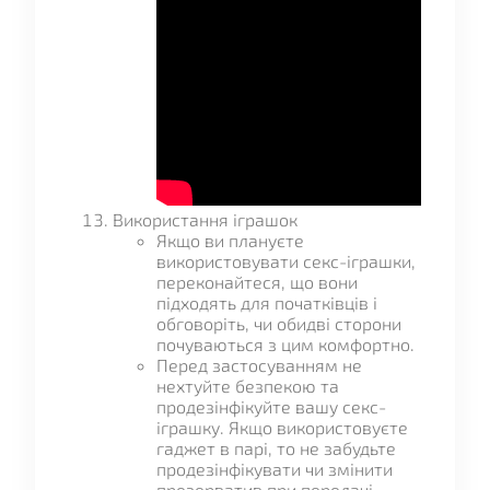
Використання іграшок
Якщо ви плануєте
використовувати секс-іграшки,
переконайтеся, що вони
підходять для початківців і
обговоріть, чи обидві сторони
почуваються з цим комфортно.
Перед застосуванням не
нехтуйте безпекою та
продезінфікуйте вашу секс-
іграшку. Якщо використовуєте
гаджет в парі, то не забудьте
продезінфікувати чи змінити
презерватив при передачі