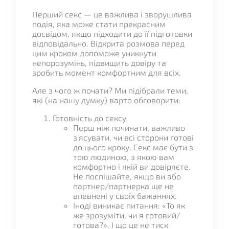
Перший секс — це важлива і зворушлива
подія, яка може стати прекрасним
досвідом, якщо підходити до її підготовки
відповідально. Відкрита розмова перед
цим кроком допоможе уникнути
непорозумінь, підвищить довіру та
зробить момент комфортним для всіх.
Але з чого ж почати? Ми підібрали теми,
які (на нашу думку) варто обговорити:
Готовність до сексу
Перш ніж починати, важливо
з’ясувати, чи всі сторони готові
до цього кроку. Секс має бути з
тою людиною, з якою вам
комфортно і якій ви довіряєте.
Не поспішайте, якщо ви або
партнер/партнерка ще не
впевнені у своїх бажаннях.
Іноді виникає питання: «То як
же зрозуміти, чи я готовий/
готова?». І що це не тиск