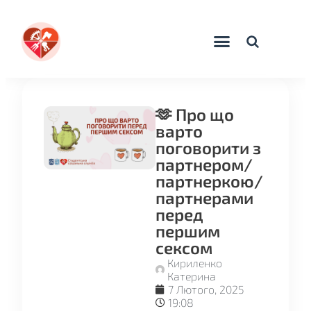
🫶 Про що
варто
поговорити з
партнером/
партнеркою/
партнерами
перед
першим
сексом
Кириленко
Катерина
7 Лютого, 2025
19:08