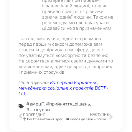
іграшки іншій людині, таке ж
правило працює і з різними
зонами однієї людини. Також не
рекомендуємо експлуатувати
ці девайси не за призначенням.
Тож підсумовуючи, відверта розмова
перед першим сексом допоможе вам
створити довірливу атмосферу, де всі
почуватимуться комфортно та безпечно.
Не соромтеся ділитися своїми думками та
хвилюваннями, адже це крок до здорових
і приємних стосунків.
Підготувала:
Катерина Кириленко,
менеджерка соціальних проєктів ВСПР-
ССС
.
#емоції
,
#прийняття_рішень
,
#стосунки
НАСТУПНЕ
ПОПЕРЕДНЄ
💐 Посттравматичне зростання: як криза може змінити тебе на краще
❤️ Любов до себе – психологічна необхідність