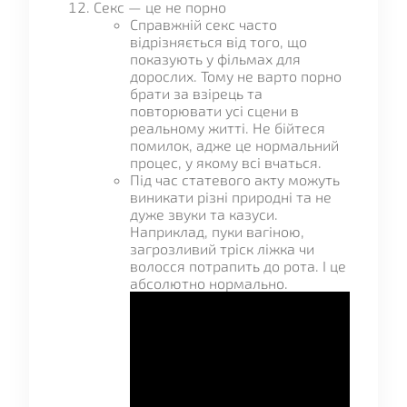
Секс — це не порно
Справжній секс часто
відрізняється від того, що
показують у фільмах для
дорослих. Тому не варто порно
брати за взірець та
повторювати усі сцени в
реальному житті. Не бійтеся
помилок, адже це нормальний
процес, у якому всі вчаться.
Під час статевого акту можуть
виникати різні природні та не
дуже звуки та казуси.
Наприклад, пуки вагіною,
загрозливий тріск ліжка чи
волосся потрапить до рота. І це
абсолютно нормально.