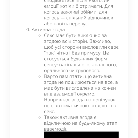
емоції хотіли б отримати. Для
когось важливі обійми, для
когось — спільний відпочинок
або навіть перекус.
Активна згода
Секс має бути виключно за
згодою всіх сторін. Важливо,
щоб усі сторони висловили своє
“так” чітко і без примусу. Це
стосується будь-яких форм
сексу: вагінального, анального,
орального чи групового.
Варто пам’ятати, що активна
згода не поширюється на все, а
має бути висловлена на кожен
вид взаємодії окремо.
Наприклад, згода на поцілунок
не є автоматичною згодою і на
секс.
Також активна згода є
відкличною на будь-якому етапі
взаємодії.