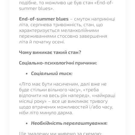
подібне, то можливо це був стан «End-of-
summer blues».
End-of-summer blues
– смуток наприкінці
літа, серпнева тривожність, стан, що
характеризується меланхолійними
переживаннями стосовно завершення
літа й початку осені.
Чому виникає такий стан?
Соціально-психологічні причини:
Соціальний тиск:
«Літо має бути насиченим, далі вже не
буде стільки вільного часу», «треба
відпочити на весь рік наперед», «найкращі
місяці року» – все це викликає тривогу
щодо втрачених можливостей і/або часу,
ніби літо минуло дарма.
Необхідність перелаштування:
Ще змалечку ми живемо за схемою: