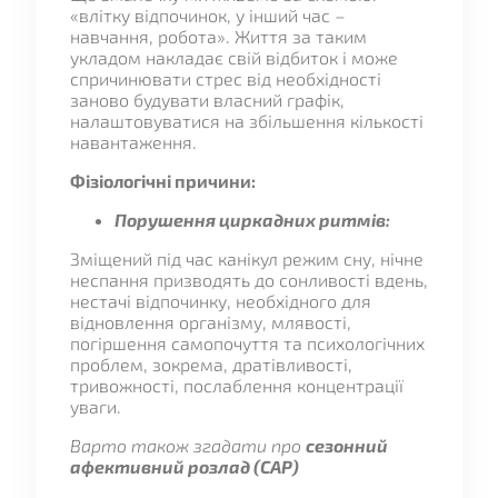
«влітку відпочинок, у інший час –
навчання, робота». Життя за таким
укладом накладає свій відбиток і може
спричинювати стрес від необхідності
заново будувати власний графік,
налаштовуватися на збільшення кількості
навантаження.
Фізіологічні причини:
Порушення циркадних ритмів:
Зміщений під час канікул режим сну, нічне
неспання призводять до сонливості вдень,
нестачі відпочинку, необхідного для
відновлення організму, млявості,
погіршення самопочуття та психологічних
проблем, зокрема, дратівливості,
тривожності, послаблення концентрації
уваги.
Варто також згадати про
сезонний
афективний розлад (САР)