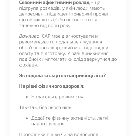
Сезонний афективний розлад
– це
підгрупа розладів, у якій люди мають
депресивні, підвищені тривожні прояви,
що виникають і/або посилюються
залежно від пори року.
Важливо:
САР має діагностувати й
рекомендувати подальше лікування
обов’язково лікар, який має відповідну
освіту та підготовку. У разі виникнення
подібної симптоматики слід звернутися до
фахівця.
Як подолати смуток наприкінці літа?
На рівні фізичного здоров’я:
Налагодьте режим сну.
Так-так, без цього ніяк.
Додайте фізичну активність, легкі
навантаження.
Прогулянки пішки чи на велосипеді,